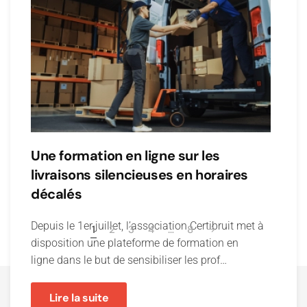
Une formation en ligne sur les
livraisons silencieuses en horaires
décalés
Depuis le 1er juillet, l’association Certibruit met à
1
2
3
4
…
8
disposition une plateforme de formation en
ligne dans le but de sensibiliser les prof…
Lire la suite