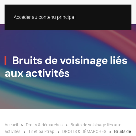
Accéder au contenu principal
Bruits de voisinage liés
aux activités
Accueil
Droits & démarches
Bruits de voisinage liés aux
activités
Tir et ball-trap
DROITS & DÉMARCHES
Bruits de