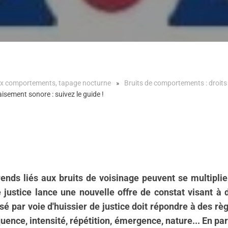
 aux comportements, tapage nocturne
Bruits de comportements : droit
sement sonore : suivez le guide !
rends liés aux bruits de voisinage peuvent se multipli
 justice lance une nouvelle offre de constat visant à 
é par voie d'huissier de justice doit répondre à des règ
équence, intensité, répétition, émergence, nature... En pa