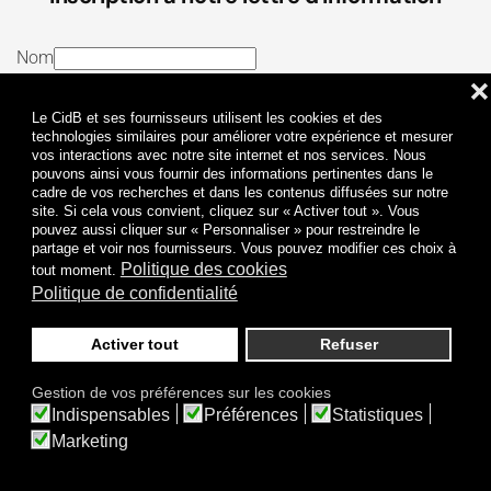
Nom
❌
E-mail
Le CidB et ses fournisseurs utilisent les cookies et des
J’ai lu et j’accepte les
Termes et conditions
et la
technologies similaires pour améliorer votre expérience et mesurer
vos interactions avec notre site internet et nos services. Nous
Politique de confidentialité
pouvons ainsi vous fournir des informations pertinentes dans le
cadre de vos recherches et dans les contenus diffusées sur notre
site. Si cela vous convient, cliquez sur « Activer tout ». Vous
Je m'abonne
pouvez aussi cliquer sur « Personnaliser » pour restreindre le
partage et voir nos fournisseurs. Vous pouvez modifier ces choix à
Politique des cookies
tout moment.
Politique de confidentialité
Activer tout
Refuser
Politique de confidentialité
Mentions légales
Gestion de vos préférences sur les cookies
© 2009-
2026
CidB. Tous droits réservés.
Indispensables
Préférences
Statistiques
Réalisation
Atypik Design
.
Une question sur le bruit ?
Marketing