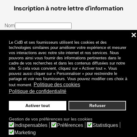
Inscription à notre lettre d'information
Nom
❌
E-mail
Le CidB et ses fournisseurs utilisent les cookies et des
J’ai lu et j’accepte les
Termes et conditions
et la
technologies similaires pour améliorer votre expérience et mesurer
vos interactions avec notre site internet et nos services. Nous
Politique de confidentialité
pouvons ainsi vous fournir des informations pertinentes dans le
cadre de vos recherches et dans les contenus diffusées sur notre
site. Si cela vous convient, cliquez sur « Activer tout ». Vous
Je m'abonne
pouvez aussi cliquer sur « Personnaliser » pour restreindre le
partage et voir nos fournisseurs. Vous pouvez modifier ces choix à
Politique des cookies
tout moment.
Politique de confidentialité
Activer tout
Refuser
Politique de confidentialité
Mentions légales
Gestion de vos préférences sur les cookies
© 2009-
2026
CidB. Tous droits réservés.
Indispensables
Préférences
Statistiques
Réalisation
Atypik Design
.
Une question sur le bruit ?
Marketing