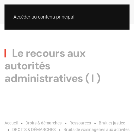
Accéder au contenu principal
Le recours aux
autorités
administratives ( I )
Accueil
Droits & démarches
Ressources
Bruit et justice
DROITS & DÉMARCHES
Bruits de voisinage liés aux activités