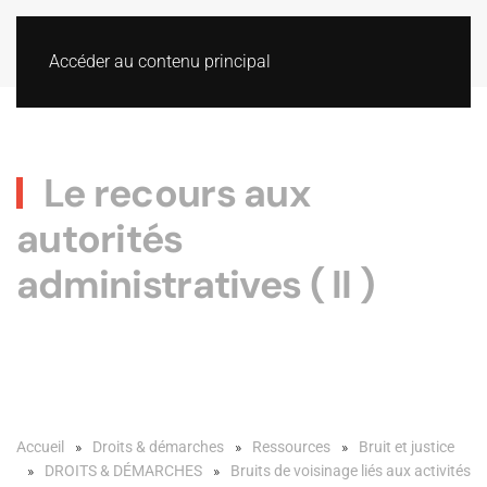
Accéder au contenu principal
Le recours aux
autorités
administratives ( II )
Accueil
Droits & démarches
Ressources
Bruit et justice
DROITS & DÉMARCHES
Bruits de voisinage liés aux activités