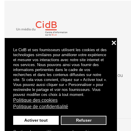
❌
Le CidB et ses fournisseurs utilisent les cookies et des
technologies similaires pour améliorer votre expérience
et mesurer vos interactions avec notre site internet et
nos services. Nous pouvons ainsi vous fournir des
informations pertinentes dans le cadre de vos
recherches et dans les contenus diffusées sur notre
La
certification
qualité a été délivrée au titre de la ou
site. Si cela vous convient, cliquez sur « Activer tout ».
des catégories d'actions suivantes : actions de
Vous pouvez aussi cliquer sur « Personnaliser » pour
formation.
restreindre le partage et voir nos fournisseurs. Vous
pouvez modifier ces choix à tout moment.
Politique des cookies
Politique de confidentialité
Activer tout
Refuser