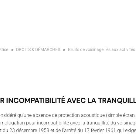
stice
DROITS & DÉMARCHES
Bruits de voisinage liés aux activités
INCOMPATIBILITÉ AVEC LA TRANQUILL
considéré qu’une absence de protection acoustique (simple écran 
’homologation pour incompatibilité avec la tranquillité du voisina
t du 23 décembre 1958 et de l'arrêté du 17 février 1961 qui exigen