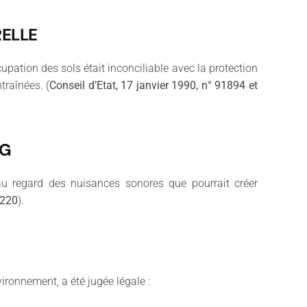
RELLE
upation des sols était inconciliable avec la protection
traînées. (
Conseil d’Etat, 17 janvier 1990, n° 91894 et
NG
 au regard des nuisances sonores que pourrait créer
6220
).
ironnement, a été jugée légale :