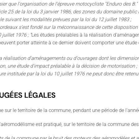
ier que l'organisation de l'épreuve motocycliste "Enduro des B." a
icle 25 de la loi du 3 janvier 1986, des zones du domaine public m
 suivant les modalités prévues par la loi du 12 juillet 1983 ;
 Bordeaux s'est fondé sur la méconnaissance de cette disposition 
juillet 1976 ; "
Les études préalables à la réalisation d'aménage
 peuvent porter atteinte à ce dernier doivent comporter une étud
 la réalisation d'aménagements ou d'ouvrages dont les dimensions 
tion, une étude d'impact préalable à la décision de motorisation ;
 instituée par la loi du 10 juillet 1976 ne peut donc être retenu
JUGÉES LÉGALES
me sur le territoire de la commune, pendant une période de l'année
l'aéromodélisme est pratiqué, sur le territoire de la commune des 
s de la commune par le bruit des moteurs des aéromodèles et afin