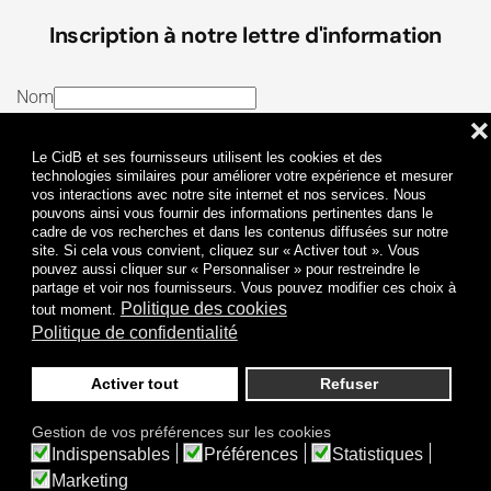
Inscription à notre lettre d'information
Nom
❌
E-mail
Le CidB et ses fournisseurs utilisent les cookies et des
J’ai lu et j’accepte les
Termes et conditions
et la
technologies similaires pour améliorer votre expérience et mesurer
vos interactions avec notre site internet et nos services. Nous
Politique de confidentialité
pouvons ainsi vous fournir des informations pertinentes dans le
cadre de vos recherches et dans les contenus diffusées sur notre
site. Si cela vous convient, cliquez sur « Activer tout ». Vous
Je m'abonne
pouvez aussi cliquer sur « Personnaliser » pour restreindre le
partage et voir nos fournisseurs. Vous pouvez modifier ces choix à
Politique des cookies
tout moment.
Politique de confidentialité
Activer tout
Refuser
Politique de confidentialité
Mentions légales
Gestion de vos préférences sur les cookies
© 2009-
2026
CidB. Tous droits réservés.
Indispensables
Préférences
Statistiques
Réalisation
Atypik Design
.
Une question sur le bruit ?
Marketing