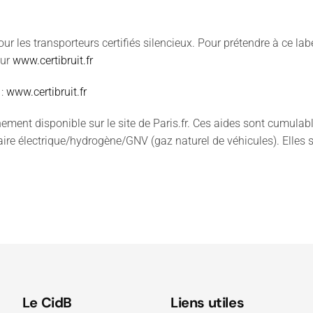
pour les transporteurs certifiés silencieux. Pour prétendre à ce labe
sur
www.certibruit.fr
 :
www.certibruit.fr
ment disponible sur le site de Paris.fr. Ces aides sont cumulabl
taire électrique/hydrogène/GNV (gaz naturel de véhicules). Elles s
Le CidB
Liens utiles