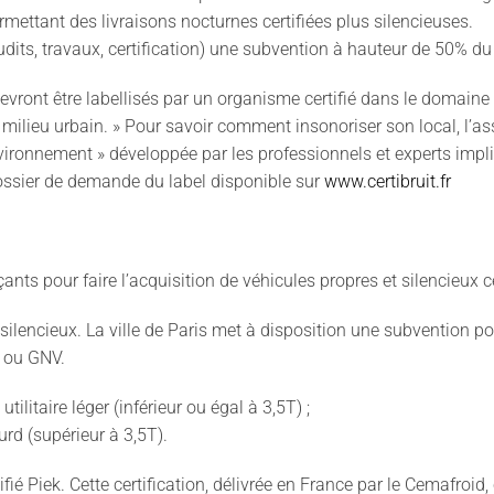
permettant des livraisons nocturnes certifiées plus silencieuses.
audits, travaux, certification) une subvention à hauteur de 50% 
evront être labellisés par un organisme certifié dans le domaine
n milieu urbain. » Pour savoir comment insonoriser son local, l’as
nvironnement » développée par les professionnels et experts imp
e dossier de demande du label disponible sur
www.certibruit.fr
ts pour faire l’acquisition de véhicules propres et silencieux ce
es silencieux. La ville de Paris met à disposition une subvention 
e ou GNV.
litaire léger (inférieur ou égal à 3,5T) ;
rd (supérieur à 3,5T).
ifié Piek. Cette certification, délivrée en France par le Cemafroid, 