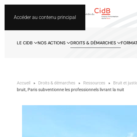
Accéder au contenu principal
LE CIDB
NOS ACTIONS
DROITS & DÉMARCHES
FORMAT
Accueil
Droits & démarches
Ressources
Bruit et justi
bruit, Paris subventionne les professionnels livrant la nuit