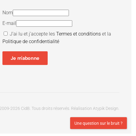
Nom
E-mail
J’ai lu et j’accepte les
Termes et conditions
et la
Politique de confidentialité
Je m'abonne
2009-
2026
CidB. Tous droits réservés.
Réalisation
Atypik Design
.
Une question sur le bruit ?