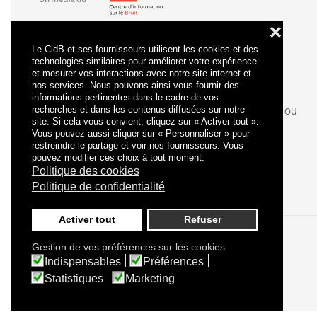
❌
Le CidB et ses fournisseurs utilisent les cookies et des
technologies similaires pour améliorer votre expérience
et mesurer vos interactions avec notre site internet et
nos services. Nous pouvons ainsi vous fournir des
informations pertinentes dans le cadre de vos
recherches et dans les contenus diffusées sur notre
La
certification
qualité a été délivrée au titre de la ou
site. Si cela vous convient, cliquez sur « Activer tout ».
des catégories d'actions suivantes : actions de
Vous pouvez aussi cliquer sur « Personnaliser » pour
formation.
restreindre le partage et voir nos fournisseurs. Vous
pouvez modifier ces choix à tout moment.
Politique des cookies
Politique de confidentialité
Activer tout
Refuser
Gestion de vos préférences sur les cookies
Politique de confidentialité
Mentions légales
Indispensables
Préférences
Statistiques
Marketing