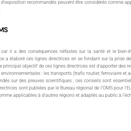
aux d’exposition recommandés peuvent être considérés comme appl
.
OMS
car il a des conséquences néfastes sur la santé et le bien-êt
pe a élaboré ces lignes directrices en se fondant sur la prise d
Le principal objectif de ces lignes directrices est d'apporter d
vironnementales : les transports (trafic routier, ferroviaire et aér
dés sur des preuves scientifiques ; ces conseils sont essentiels
irectrices sont publiées par le Bureau régional de l’OMS pour l’E
me applicables à d'autres régions et adaptés au public à l'éch