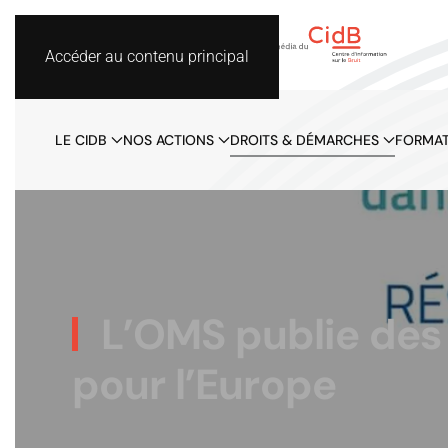
Accéder au contenu principal
LE CIDB
NOS ACTIONS
DROITS & DÉMARCHES
FORMAT
L’OMS publie des n
pour l’Europe