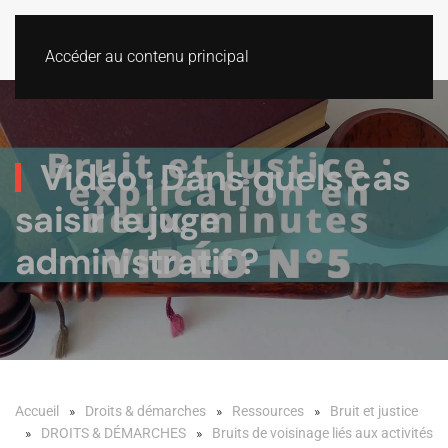
Accéder au contenu principal
Vidéo : Dans quels cas
saisir le juge
administratif ?
Accueil
Droits & démarches
Ressources
Bruit et justice
DROITS & DÉMARCHES
Bruits de voisinage liés aux activités