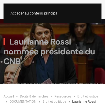
Accéder au contenu principal
Laurianne Rossi
nommée présidente du
CNB
Accueil
Droits & démarches
Ressources
Bruit et justice
DOCUMENTATION
Bruit et politique
Laurianne Rossi