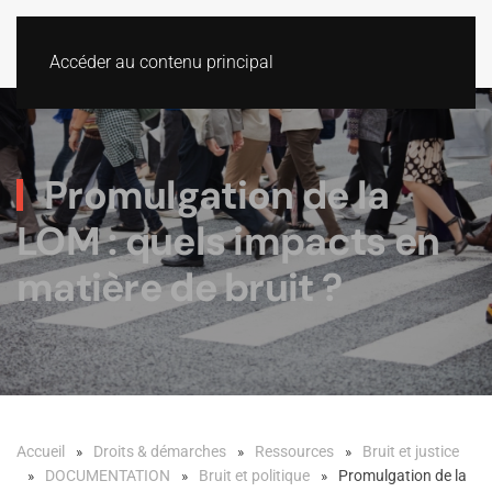
Accéder au contenu principal
Promulgation de la
LOM : quels impacts en
matière de bruit ?
Accueil
Droits & démarches
Ressources
Bruit et justice
DOCUMENTATION
Bruit et politique
Promulgation de la