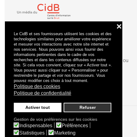
❌
Le CidB et ses fournisseurs utilisent les cookies et des
technologies similaires pour améliorer votre expérience
et mesurer vos interactions avec notre site internet et
nos services. Nous pouvons ainsi vous fournir des
informations pertinentes dans le cadre de vos
recherches et dans les contenus diffusées sur notre
La
certification
qualité a été délivrée au titre de la ou
site. Si cela vous convient, cliquez sur « Activer tout ».
des catégories d'actions suivantes : actions de
Vous pouvez aussi cliquer sur « Personnaliser » pour
formation.
restreindre le partage et voir nos fournisseurs. Vous
pouvez modifier ces choix à tout moment.
Politique des cookies
Politique de confidentialité
Activer tout
Refuser
Gestion de vos préférences sur les cookies
Politique de confidentialité
Mentions légales
Indispensables
Préférences
Statistiques
Marketing