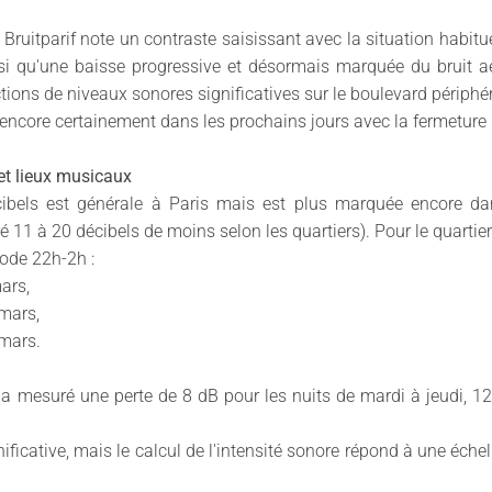
Bruitparif note un contraste saisissant avec la situation habitue
nsi qu'une baisse progressive et désormais marquée du bruit aér
tions de niveaux sonores significatives sur le boulevard périph
encore certainement dans les prochains jours avec la fermeture pa
 et lieux musicaux
ibels est générale à Paris mais est plus marquée encore dans
é 11 à 20 décibels de moins selon les quartiers). Pour le quartier d
iode 22h-2h :
ars,
mars,
mars.
a mesuré une perte de 8 dB pour les nuits de mardi à jeudi, 12 
nificative, mais le calcul de l'intensité sonore répond à une éch