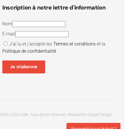
Inscription à notre lettre d'information
Nom
E-mail
J’ai lu et j’accepte les
Termes et conditions
et la
Politique de confidentialité
Je m'abonne
2009-
2026
CidB. Tous droits réservés.
Réalisation
Atypik Design
.
Une question sur le bruit ?