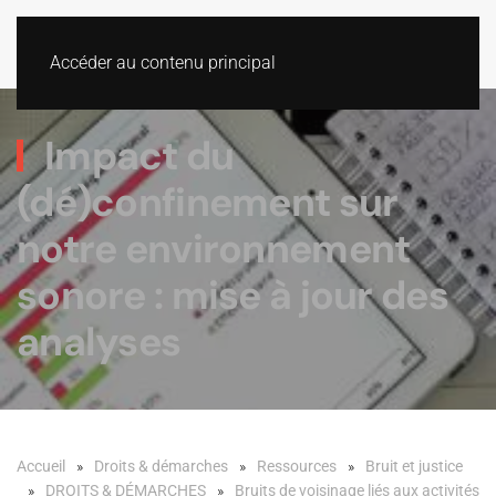
Accéder au contenu principal
Impact du
(dé)confinement sur
notre environnement
sonore : mise à jour des
analyses
Accueil
Droits & démarches
Ressources
Bruit et justice
DROITS & DÉMARCHES
Bruits de voisinage liés aux activités