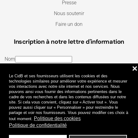
Presse
Nous soutenir
Faire un don
Inscription à notre lettre d'information
Nom
❌
E-mail
Le CidB et ses fournisseurs utilisent les cookies et des
J’ai lu et j’accepte les
Termes et conditions
et la
technologies similaires pour améliorer votre expérience et mesurer
vos interactions avec notre site internet et nos services. Nous
Politique de confidentialité
pouvons ainsi vous fournir des informations pertinentes dans le
cadre de vos recherches et dans les contenus diffusées sur notre
site. Si cela vous convient, cliquez sur « Activer tout ». Vous
Je m'abonne
pouvez aussi cliquer sur « Personnaliser » pour restreindre le
partage et voir nos fournisseurs. Vous pouvez modifier ces choix à
Politique des cookies
tout moment.
Politique de confidentialité