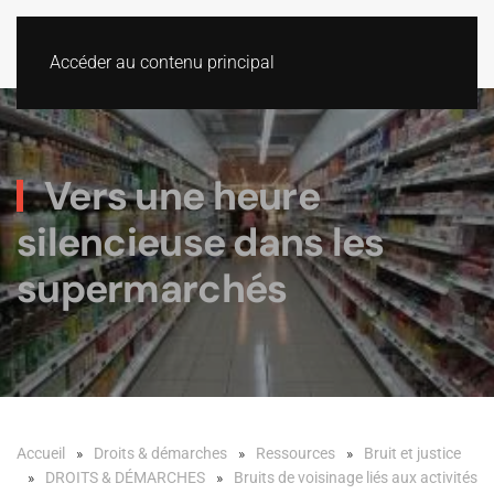
Accéder au contenu principal
Vers une heure
silencieuse dans les
supermarchés
Accueil
Droits & démarches
Ressources
Bruit et justice
DROITS & DÉMARCHES
Bruits de voisinage liés aux activités