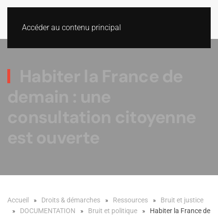
Accéder au contenu principal
Habiter la France de
demain : une
consultation citoyenne
est ouverte
Accueil
Droits & démarches
Ressources
Bruit et justice
DOCUMENTATION
Bruit et politique
Habiter la France de