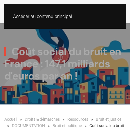
Accéder au contenu principal
Coût social du bruit en
France : 147,1 milliards
d'euros par an !
Accueil
Droits & démarches
Ressources
Bruit et justice
DOCUMENTATION
Bruit et politique
Coût social du bruit