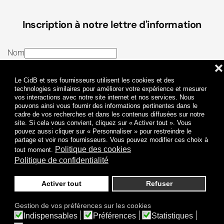
Inscription à notre lettre d'information
Nom
❌
E-mail
Le CidB et ses fournisseurs utilisent les cookies et des
J’ai lu et j’accepte les
Termes et conditions
et la
technologies similaires pour améliorer votre expérience et mesurer
vos interactions avec notre site internet et nos services. Nous
Politique de confidentialité
pouvons ainsi vous fournir des informations pertinentes dans le
cadre de vos recherches et dans les contenus diffusées sur notre
site. Si cela vous convient, cliquez sur « Activer tout ». Vous
Je m'abonne
pouvez aussi cliquer sur « Personnaliser » pour restreindre le
partage et voir nos fournisseurs. Vous pouvez modifier ces choix à
Politique des cookies
tout moment.
Politique de confidentialité
Activer tout
Refuser
Politique de confidentialité
Mentions légales
Gestion de vos préférences sur les cookies
© 2009-
2026
CidB. Tous droits réservés.
Indispensables
Préférences
Statistiques