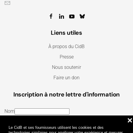
Liens utiles
À propos du CidB
Presse
Nous soutenir
Faire un don
Inscription à notre lettre d'information
Nom
❌
E-mail
Le CidB et ses fournisseurs utilisent les cookies et des
J’ai lu et j’accepte les
Termes et conditions
et la
technologies similaires pour améliorer votre expérience et mesurer