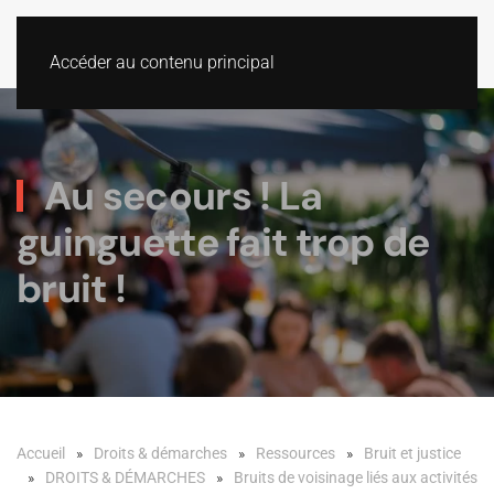
Accéder au contenu principal
Au secours ! La
guinguette fait trop de
bruit !
Accueil
Droits & démarches
Ressources
Bruit et justice
DROITS & DÉMARCHES
Bruits de voisinage liés aux activités