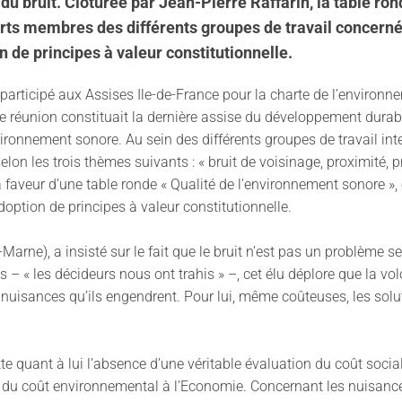
du bruit. Clôturée par Jean-Pierre Raffarin, la table ro
rts membres des différents groupes de travail concerné
 de principes à valeur constitutionnelle.
articipé aux Assises Ile-de-France pour la charte de l’environne
e réunion constituait la dernière assise du développement durabl
vironnement sonore. Au sein des différents groupes de travail in
elon les trois thèmes suivants : « bruit de voisinage, proximité, 
 la faveur d’une table ronde « Qualité de l’environnement sonore 
option de principes à valeur constitutionnelle.
Marne), a insisté sur le fait que le bruit n’est pas un problème s
ts – « les décideurs nous ont trahis » –, cet élu déplore que la 
ances qu’ils engendrent. Pour lui, même coûteuses, les solutions 
e quant à lui l’absence d’une véritable évaluation du coût social.
n du coût environnemental à l’Economie. Concernant les nuisances