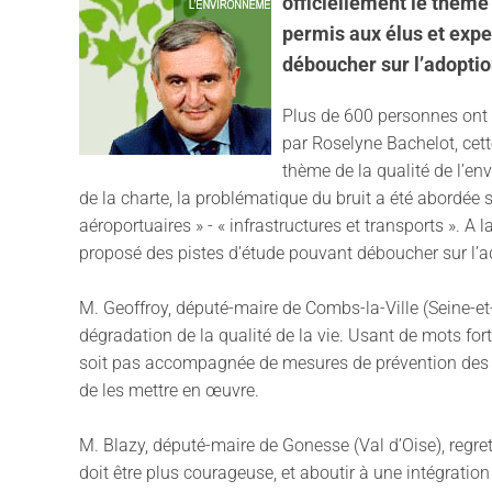
officiellement le thème 
permis aux élus et expe
déboucher sur l’adoption
Plus de 600 personnes ont p
par Roselyne Bachelot, cett
thème de la qualité de l’en
de la charte, la problématique du bruit a été abordée s
aéroportuaires » - « infrastructures et transports ». A
proposé des pistes d’étude pouvant déboucher sur l’ad
M. Geoffroy, député-maire de Combs-la-Ville (Seine-et-
dégradation de la qualité de la vie. Usant de mots for
soit pas accompagnée de mesures de prévention des nuis
de les mettre en œuvre.
M. Blazy, député-maire de Gonesse (Val d’Oise), regrett
doit être plus courageuse, et aboutir à une intégratio