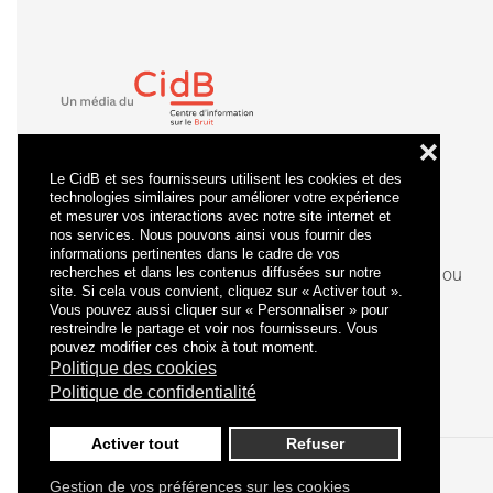
❌
Le CidB et ses fournisseurs utilisent les cookies et des
technologies similaires pour améliorer votre expérience
et mesurer vos interactions avec notre site internet et
nos services. Nous pouvons ainsi vous fournir des
informations pertinentes dans le cadre de vos
recherches et dans les contenus diffusées sur notre
La
certification
qualité a été délivrée au titre de la ou
site. Si cela vous convient, cliquez sur « Activer tout ».
des catégories d'actions suivantes : actions de
Vous pouvez aussi cliquer sur « Personnaliser » pour
formation.
restreindre le partage et voir nos fournisseurs. Vous
pouvez modifier ces choix à tout moment.
Politique des cookies
Politique de confidentialité
Activer tout
Refuser
Gestion de vos préférences sur les cookies