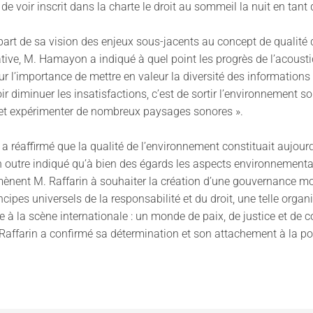
e voir inscrit dans la charte le droit au sommeil la nuit en tan
 part de sa vision des enjeux sous-jacents au concept de qualit
tive, M. Hamayon a indiqué à quel point les progrès de l’acous
 sur l’importance de mettre en valeur la diversité des informatio
 diminuer les insatisfactions, c’est de sortir l’environnement son
s et expérimenter de nombreux paysages sonores ».
 a réaffirmé que la qualité de l’environnement constituait aujour
a en outre indiqué qu’à bien des égards les aspects environneme
amènent M. Raffarin à souhaiter la création d’une gouvernance mo
cipes universels de la responsabilité et du droit, une telle orga
e à la scène internationale : un monde de paix, de justice et de 
 Raffarin a confirmé sa détermination et son attachement à la p