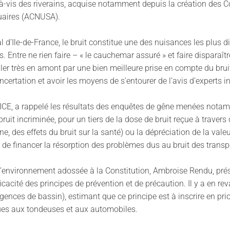
à-vis des riverains, acquise notamment depuis la création des 
tuaires (ACNUSA).
d’Ile-de-France, le bruit constitue une des nuisances les plus dif
s. Entre ne rien faire – « le cauchemar assuré » et faire disparaî
vailler très en amont par une bien meilleure prise en compte du bru
concertation et avoir les moyens de s’entourer de l’avis d’experts
IFICE, a rappelé les résultats des enquêtes de gêne menées nota
ruit incriminée, pour un tiers de la dose de bruit reçue à travers
e, des effets du bruit sur la santé) ou la dépréciation de la valeu
 de financer la résorption des problèmes dus au bruit des transp
e l’environnement adossée à la Constitution, Ambroise Rendu, pré
cacité des principes de prévention et de précaution. Il y a en rev
ces de bassin), estimant que ce principe est à inscrire en priorit
ues aux tondeuses et aux automobiles.