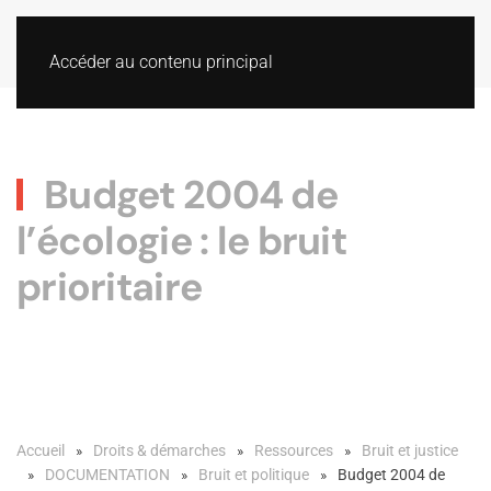
Accéder au contenu principal
Budget 2004 de
l’écologie : le bruit
prioritaire
Accueil
Droits & démarches
Ressources
Bruit et justice
DOCUMENTATION
Bruit et politique
Budget 2004 de