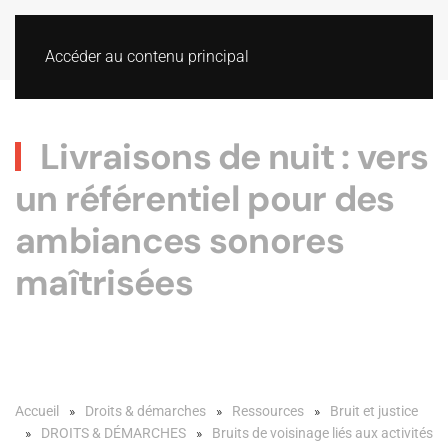
Accéder au contenu principal
Livraisons de nuit : vers
un référentiel pour des
ambiances sonores
maîtrisées
Accueil
Droits & démarches
Ressources
Bruit et justice
DROITS & DÉMARCHES
Bruits de voisinage liés aux activités