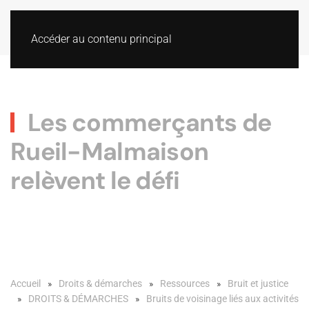
Accéder au contenu principal
Les commerçants de
Rueil-Malmaison
relèvent le défi
Accueil
Droits & démarches
Ressources
Bruit et justice
DROITS & DÉMARCHES
Bruits de voisinage liés aux activités