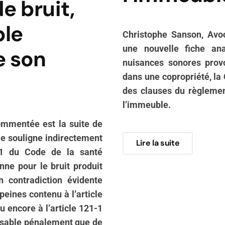
e bruit,
ble
Christophe Sanson, Avo
une nouvelle fiche ana
e son
nuisances sonores provo
dans une copropriété, la 
des clauses du règlement
l’immeuble.
commentée est la suite de
Elle souligne indirectement
Lire la suite
4-31 du Code de la santé
nne pour le bruit produit
n contradiction évidente
 peines contenu à l’article
 encore à l’article 121-1
nsable pénalement que de