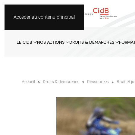
Accéder au contenu principal
LE CIDB
NOS ACTIONS
DROITS & DÉMARCHES
FORMAT
Accueil
Droits & démarches
Ressources
Bruit et ju