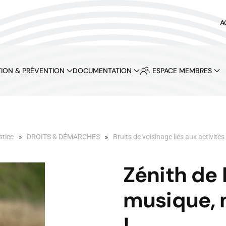
A
ION & PRÉVENTION
DOCUMENTATION
ESPACE MEMBRES
stice
DROITS & DÉMARCHES
Bruits de voisinage liés aux activités
Zénith de P
musique, m
!