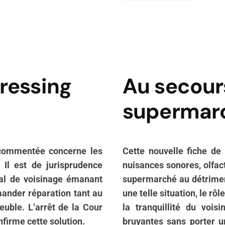
ressing
Au secour
supermarch
e commentée concerne les
Cette nouvelle fiche de
 Il est de jurisprudence
nuisances sonores, olfac
mal de voisinage émanant
supermarché au détriment
ander réparation tant au
une telle situation, le rôl
euble. L’arrêt de la Cour
la tranquillité du vois
onfirme cette solution.
bruyantes sans porter u