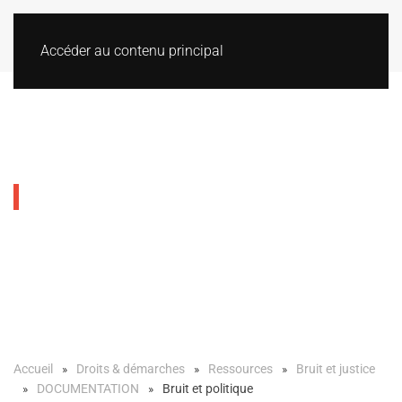
Accéder au contenu principal
Bruit et politique
Accueil
Droits & démarches
Ressources
Bruit et justice
DOCUMENTATION
Bruit et politique