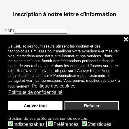
Inscription à notre lettre d'information
Nom
❌
E-mail
Le CidB et ses fournisseurs utilisent les cookies et des
J’ai lu et j’accepte les
Termes et conditions
et la
technologies similaires pour améliorer votre expérience et mesurer
vos interactions avec notre site internet et nos services. Nous
Politique de confidentialité
pouvons ainsi vous fournir des informations pertinentes dans le
cadre de vos recherches et dans les contenus diffusées sur notre
site. Si cela vous convient, cliquez sur « Activer tout ». Vous
Je m'abonne
pouvez aussi cliquer sur « Personnaliser » pour restreindre le
partage et voir nos fournisseurs. Vous pouvez modifier ces choix à
Politique des cookies
tout moment.
Politique de confidentialité
Activer tout
Refuser
Politique de confidentialité
Mentions légales
Gestion de vos préférences sur les cookies
© 2009-
2026
CidB. Tous droits réservés.
Indispensables
Préférences
Statistiques