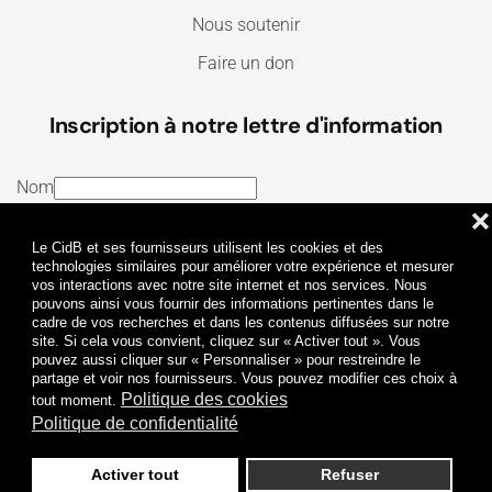
Nous soutenir
Faire un don
Inscription à notre lettre d'information
Nom
❌
E-mail
Le CidB et ses fournisseurs utilisent les cookies et des
J’ai lu et j’accepte les
Termes et conditions
et la
technologies similaires pour améliorer votre expérience et mesurer
vos interactions avec notre site internet et nos services. Nous
Politique de confidentialité
pouvons ainsi vous fournir des informations pertinentes dans le
cadre de vos recherches et dans les contenus diffusées sur notre
site. Si cela vous convient, cliquez sur « Activer tout ». Vous
Je m'abonne
pouvez aussi cliquer sur « Personnaliser » pour restreindre le
partage et voir nos fournisseurs. Vous pouvez modifier ces choix à
Politique des cookies
tout moment.
Politique de confidentialité
Activer tout
Refuser