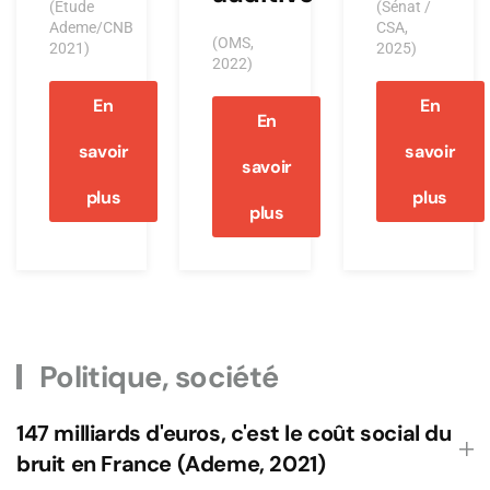
(Etude
(Sénat /
Ademe/CNB
CSA,
(OMS,
2021)
2025)
2022)
En
En
En
savoir
savoir
savoir
plus
plus
plus
Politique, société
147 milliards d'euros, c'est le coût social du
bruit en France (Ademe, 2021)