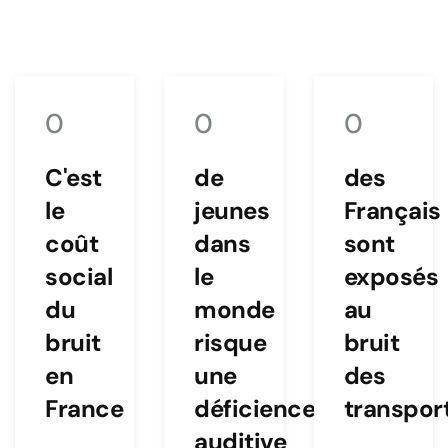
0
0
0
C'est
de
des
le
jeunes
Français
coût
dans
sont
social
le
exposés
du
monde
au
bruit
risque
bruit
en
une
des
France
déficience
transpor
auditive