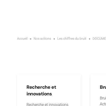
Accueil
Nos actions
Les chiffres du bruit
DOCUME
Recherche et
Br
innovations
Brui
Act
Recherche et innovations