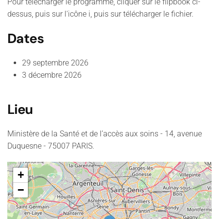
Pour télécharger le programme, cliquer sur le flipbook ci-
Loading PDF 100% ...
dessus, puis sur l'icône i, puis sur télécharger le fichier.
Dates
29 septembre 2026
3 décembre 2026
Lieu
Ministère de la Santé et de l’accès aux soins - 14, avenue
Duquesne - 75007 PARIS.
+
−