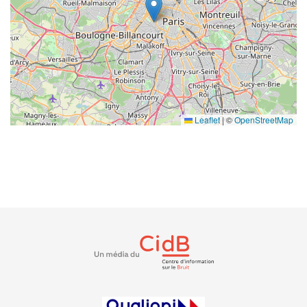
Leaflet
|
©
OpenStreetMap