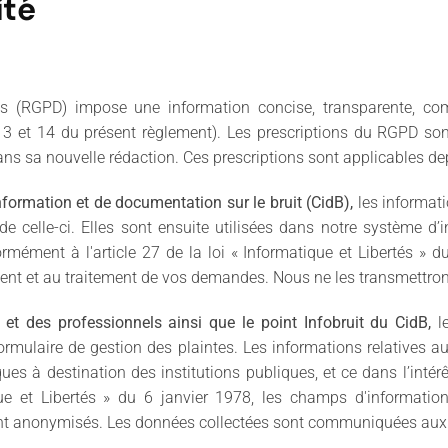
ité
es (RGPD) impose une information concise, transparente, co
 13 et 14 du présent règlement). Les prescriptions du RGPD son
, dans sa nouvelle rédaction. Ces prescriptions sont applicables de
nformation et de documentation sur le bruit (CidB),
les informati
 celle-ci. Elles sont ensuite utilisées dans notre système d
rmément à l'article 27 de la loi « Informatique et Libertés » 
ement et au traitement de vos demandes. Nous ne les transmettron
rs et des professionnels ainsi que le point Infobruit du CidB,
l
mulaire de gestion des plaintes. Les informations relatives au 
iques à destination des institutions publiques, et ce dans l’inté
ue et Libertés » du 6 janvier 1978, les champs d'information
ement anonymisés. Les données collectées sont communiquées aux