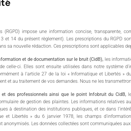
ité
es (RGPD) impose une information concise, transparente, co
 13 et 14 du présent règlement). Les prescriptions du RGPD son
, dans sa nouvelle rédaction. Ces prescriptions sont applicables de
nformation et de documentation sur le bruit (CidB),
les informati
 celle-ci. Elles sont ensuite utilisées dans notre système d
rmément à l'article 27 de la loi « Informatique et Libertés » 
ement et au traitement de vos demandes. Nous ne les transmettron
rs et des professionnels ainsi que le point Infobruit du CidB,
l
mulaire de gestion des plaintes. Les informations relatives au 
iques à destination des institutions publiques, et ce dans l’inté
ue et Libertés » du 6 janvier 1978, les champs d'information
ement anonymisés. Les données collectées sont communiquées aux