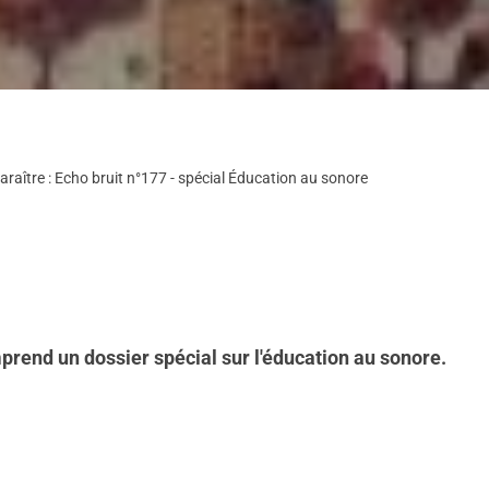
araître : Echo bruit n°177 - spécial Éducation au sonore
mprend un dossier spécial sur l'éducation au sonore.