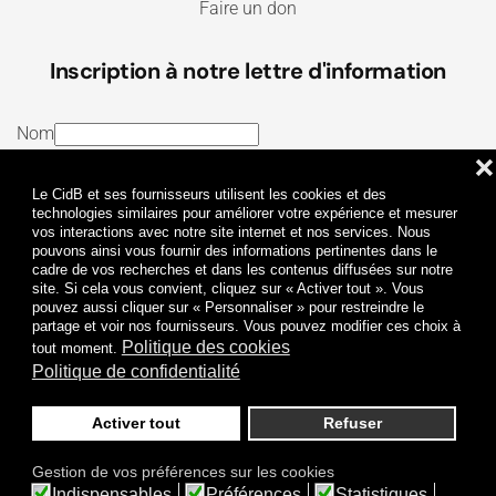
Faire un don
Inscription à notre lettre d'information
Nom
❌
E-mail
Le CidB et ses fournisseurs utilisent les cookies et des
J’ai lu et j’accepte les
Termes et conditions
et la
technologies similaires pour améliorer votre expérience et mesurer
vos interactions avec notre site internet et nos services. Nous
Politique de confidentialité
pouvons ainsi vous fournir des informations pertinentes dans le
cadre de vos recherches et dans les contenus diffusées sur notre
site. Si cela vous convient, cliquez sur « Activer tout ». Vous
Je m'abonne
pouvez aussi cliquer sur « Personnaliser » pour restreindre le
partage et voir nos fournisseurs. Vous pouvez modifier ces choix à
Politique des cookies
tout moment.
Politique de confidentialité
Activer tout
Refuser
Politique de confidentialité
Mentions légales
Gestion de vos préférences sur les cookies
© 2009-
2026
CidB. Tous droits réservés.
Indispensables
Préférences
Statistiques