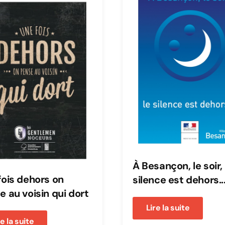
À Besançon, le soir, 
fois dehors on
silence est dehors..
e au voisin qui dort
Lire la suite
re la suite