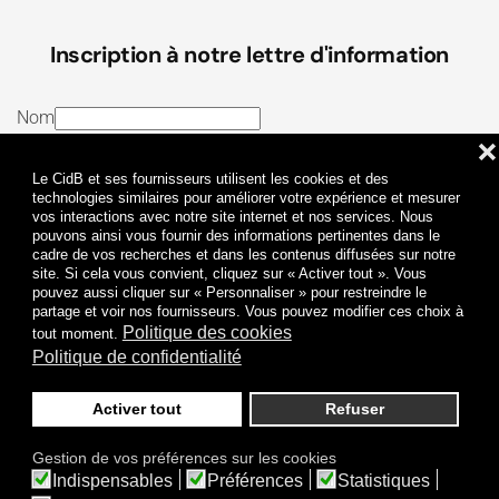
Inscription à notre lettre d'information
Nom
❌
E-mail
Le CidB et ses fournisseurs utilisent les cookies et des
J’ai lu et j’accepte les
Termes et conditions
et la
technologies similaires pour améliorer votre expérience et mesurer
vos interactions avec notre site internet et nos services. Nous
Politique de confidentialité
pouvons ainsi vous fournir des informations pertinentes dans le
cadre de vos recherches et dans les contenus diffusées sur notre
site. Si cela vous convient, cliquez sur « Activer tout ». Vous
Je m'abonne
pouvez aussi cliquer sur « Personnaliser » pour restreindre le
partage et voir nos fournisseurs. Vous pouvez modifier ces choix à
Politique des cookies
tout moment.
Politique de confidentialité
Activer tout
Refuser
Politique de confidentialité
Mentions légales
Gestion de vos préférences sur les cookies
© 2009-
2026
CidB. Tous droits réservés.
Indispensables
Préférences
Statistiques