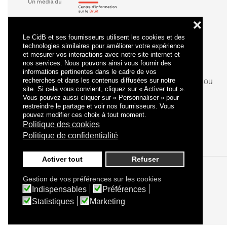
❌
Le CidB et ses fournisseurs utilisent les cookies et des
technologies similaires pour améliorer votre expérience
et mesurer vos interactions avec notre site internet et
nos services. Nous pouvons ainsi vous fournir des
informations pertinentes dans le cadre de vos
recherches et dans les contenus diffusées sur notre
La
certification
qualité a été délivrée au titre de la ou
site. Si cela vous convient, cliquez sur « Activer tout ».
des catégories d'actions suivantes : actions de
Vous pouvez aussi cliquer sur « Personnaliser » pour
formation.
restreindre le partage et voir nos fournisseurs. Vous
pouvez modifier ces choix à tout moment.
Politique des cookies
Politique de confidentialité
Activer tout
Refuser
Gestion de vos préférences sur les cookies
Politique de confidentialité
Mentions légales
Indispensables
Préférences
Statistiques
Marketing