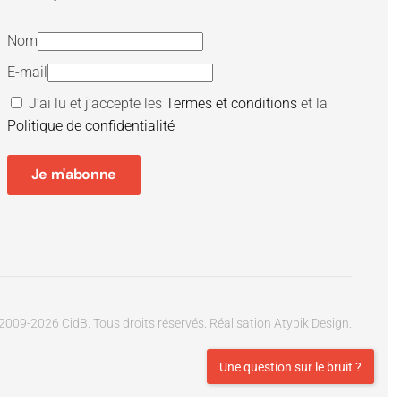
Nom
E-mail
J’ai lu et j’accepte les
Termes et conditions
et la
Politique de confidentialité
Je m'abonne
2009-
2026
CidB. Tous droits réservés.
Réalisation
Atypik Design
.
Une question sur le bruit ?