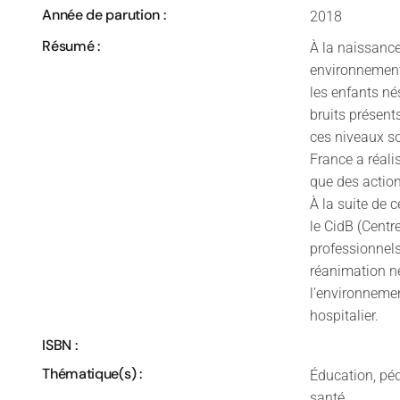
Année de parution :
2018
Résumé :
À la naissance
environnement 
les enfants n
bruits présent
ces niveaux son
France a réal
que des action
À la suite de c
le CidB (Centre
professionnels
réanimation n
l’environneme
hospitalier.
ISBN :
Thématique(s) :
Éducation, péd
santé