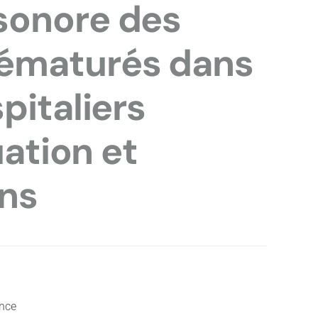
sonore des
ématurés dans
pitaliers
uation et
ns
ance