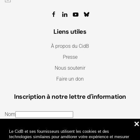
Liens utiles
À propos du CidB
Presse
Nous soutenir
Faire un don
Inscription à notre lettre d'information
Nom
❌
E-mail
Le CidB et ses fournisseurs utilisent les cookies et des
J’ai lu et j’accepte les
Termes et conditions
et la
technologies similaires pour améliorer votre expérience et mesurer