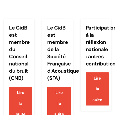
Le CidB
Le CidB
Participatio
est
est
à la
membre
membre
réflexion
du
de la
nationale
Conseil
Société
: autres
national
Française
contributio
du bruit
d'Acoustique
(CNB)
(SFA)
Lire
la
Lire
Lire
suite
la
la
suite
suite