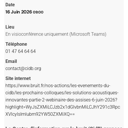
Date
16 Juin 2026
09:00
Lieu
En visioconférence uniquement (Microsoft Teams)
Téléphone
01 47 64 64 64
Email
contact@cidb.org
Site internet
https://www.bruit.fr/nos-actions/les-evenements-du-
cidb/les-prochains-colloques/les-solutions-acoustiques-
innovantes-partie-2-webinaire-des-assises-6-juin-2026?
highlight=WyJsZXMiLCJzb2x1dGlvbnMiLCJhY291c3Rpc
XVlcyIsImlubm92YW50ZXMiXQ==