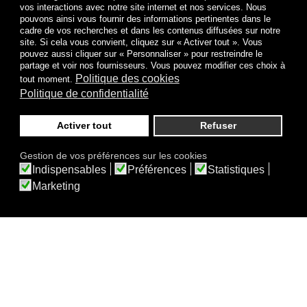
vos interactions avec notre site internet et nos services. Nous
Thématiques (choix
Type de contenu
pouvons ainsi vous fournir des informations pertinentes dans le
multiple possible)
cadre de vos recherches et dans les contenus diffusées sur notre
site. Si cela vous convient, cliquez sur « Activer tout ». Vous
pouvez aussi cliquer sur « Personnaliser » pour restreindre le
partage et voir nos fournisseurs. Vous pouvez modifier ces choix à
Date de parution
Politique des cookies
tout moment.
Politique de confidentialité
Archives de la revue
Activer tout
Refuser
Acoustique &
Techniques
Gestion de vos préférences sur les cookies
Indispensables
Préférences
Statistiques
Une question sur le bruit ?
Marketing