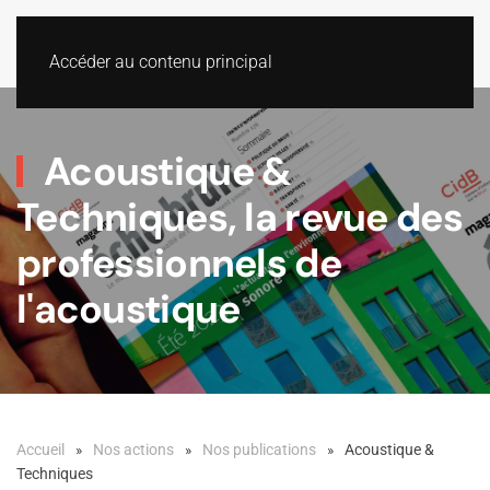
Accéder au contenu principal
Acoustique &
Techniques, la revue des
professionnels de
l'acoustique
Accueil
Nos actions
Nos publications
Acoustique &
Techniques