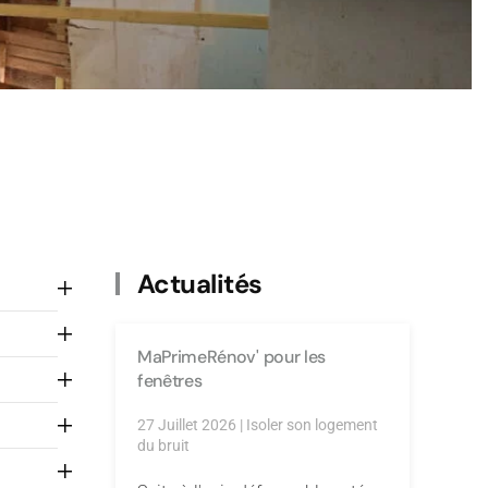
Actualités
MaPrimeRénov' pour les
fenêtres
27 Juillet 2026
|
Isoler son logement
du bruit