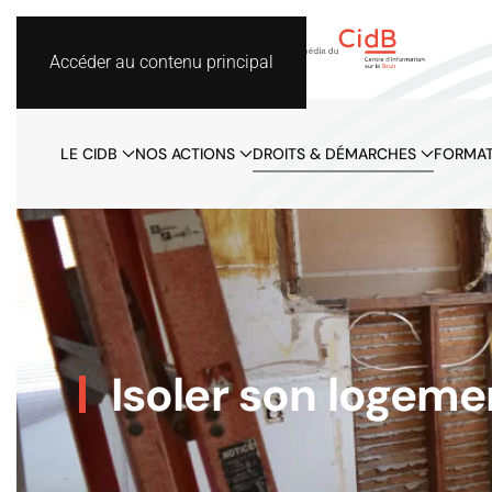
Accéder au contenu principal
LE CIDB
NOS ACTIONS
DROITS & DÉMARCHES
FORMAT
Isoler son logeme