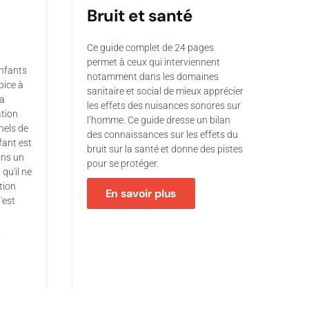
s
Bruit et santé
Ce guide complet de 24 pages
permet à ceux qui interviennent
enfants
notamment dans les domaines
pice à
sanitaire et social de mieux apprécier
la
les effets des nuisances sonores sur
ation
l’homme. Ce guide dresse un bilan
nels de
des connaissances sur les effets du
nfant est
bruit sur la santé et donne des pistes
ans un
pour se protéger.
qu'il ne
tion
En savoir plus
'est
.