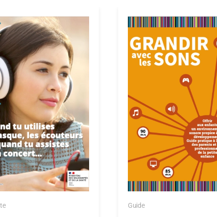
te
Guide