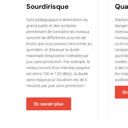
Sourdirisque
Quan
Outil pédagogique à destination du
Déplian
grand public et des scolaires
dangers
permettant de connaître les niveaux
intensi
sonores de différentes sources de
musique
bruits que vous pouvez rencontrer au
ou le v
quotidien, et d'évaluer la durée
casque 
maximale d'exposition tolérable par
quotid
jour sans protection. Par exemple, le
oreille
niveau sonore d’un marteau piqueur
à des v
est entre 100 et 120 dB(A), la durée
les ri
sans risque pour l'audition est de 5
auditio
minutes par jour sans protection !
En
En savoir plus