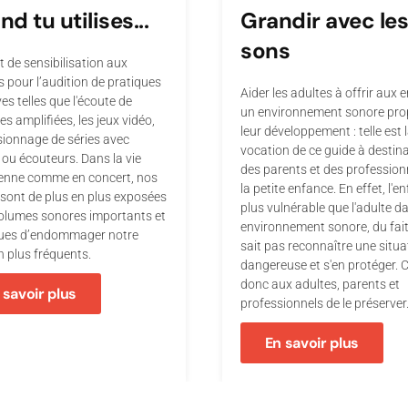
d tu utilises...
Grandir avec le
sons
t de sensibilisation aux
 pour l’audition de pratiques
Aider les adultes à offrir aux 
ves telles que l'écoute de
un environnement sonore pro
s amplifiées, les jeux vidéo,
leur développement : telle est 
isionnage de séries avec
vocation de ce guide à destin
ou écouteurs. Dans la vie
des parents et des profession
ienne comme en concert, nos
la petite enfance. En effet, l'e
s sont de plus en plus exposées
plus vulnérable que l'adulte d
olumes sonores importants et
environnement sonore, du fait 
sques d’endommager notre
sait pas reconnaître une situa
n plus fréquents.
dangereuse et s'en protéger. C
donc aux adultes, parents et
 savoir plus
professionnels de le préserver
En savoir plus