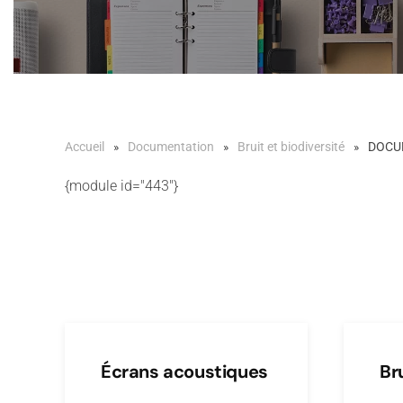
Accueil
Documentation
Bruit et biodiversité
DOCU
{module id="443"}
Écrans acoustiques
Br