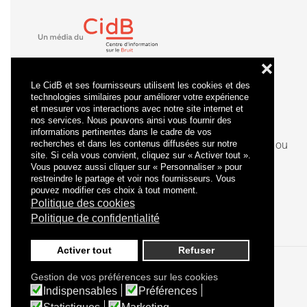
❌
Le CidB et ses fournisseurs utilisent les cookies et des
technologies similaires pour améliorer votre expérience
et mesurer vos interactions avec notre site internet et
nos services. Nous pouvons ainsi vous fournir des
informations pertinentes dans le cadre de vos
recherches et dans les contenus diffusées sur notre
La
certification
qualité a été délivrée au titre de la ou
site. Si cela vous convient, cliquez sur « Activer tout ».
des catégories d'actions suivantes : actions de
Vous pouvez aussi cliquer sur « Personnaliser » pour
formation.
restreindre le partage et voir nos fournisseurs. Vous
pouvez modifier ces choix à tout moment.
Politique des cookies
Politique de confidentialité
Activer tout
Refuser
Gestion de vos préférences sur les cookies
Politique de confidentialité
Mentions légales
Indispensables
Préférences