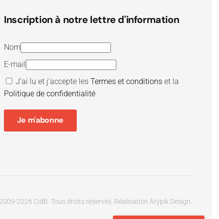
Inscription à notre lettre d'information
Nom
E-mail
J’ai lu et j’accepte les
Termes et conditions
et la
Politique de confidentialité
Je m'abonne
2009-
2026
CidB. Tous droits réservés.
Réalisation
Atypik Design
.