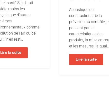
t et santé Si le bruit
uiète moins les
Acoustique des
nçais que d’autres
constructions De la
blèmes
prévision au contrôle, 
ironnementaux comme
passant par les
ollution de l’air ou de
caractéristiques des
u, il n’en rest…
produits, la mise en œ
et les mesures, la qual
Lire la suite
Lire la suite