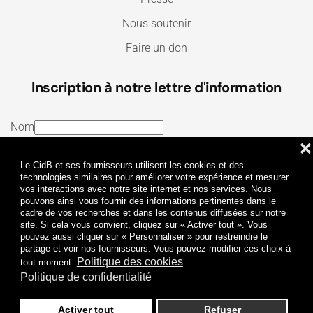
Nous soutenir
Faire un don
Inscription à notre lettre d'information
Nom
❌
E-mail
Le CidB et ses fournisseurs utilisent les cookies et des
J’ai lu et j’accepte les
Termes et conditions
et la
technologies similaires pour améliorer votre expérience et mesurer
vos interactions avec notre site internet et nos services. Nous
Politique de confidentialité
pouvons ainsi vous fournir des informations pertinentes dans le
cadre de vos recherches et dans les contenus diffusées sur notre
site. Si cela vous convient, cliquez sur « Activer tout ». Vous
Je m'abonne
pouvez aussi cliquer sur « Personnaliser » pour restreindre le
partage et voir nos fournisseurs. Vous pouvez modifier ces choix à
Politique des cookies
tout moment.
Politique de confidentialité
Activer tout
Refuser