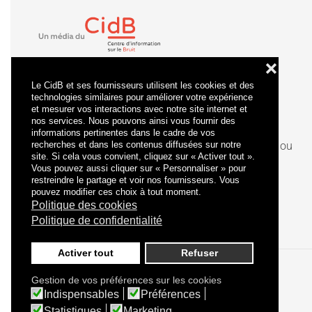
❌
Le CidB et ses fournisseurs utilisent les cookies et des
technologies similaires pour améliorer votre expérience
et mesurer vos interactions avec notre site internet et
nos services. Nous pouvons ainsi vous fournir des
informations pertinentes dans le cadre de vos
recherches et dans les contenus diffusées sur notre
La
certification
qualité a été délivrée au titre de la ou
site. Si cela vous convient, cliquez sur « Activer tout ».
des catégories d'actions suivantes : actions de
Vous pouvez aussi cliquer sur « Personnaliser » pour
formation.
restreindre le partage et voir nos fournisseurs. Vous
pouvez modifier ces choix à tout moment.
Politique des cookies
Politique de confidentialité
Activer tout
Refuser
Gestion de vos préférences sur les cookies
Politique de confidentialité
Mentions légales
Indispensables
Préférences
Statistiques
Marketing