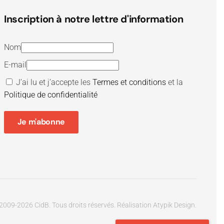
Inscription à notre lettre d'information
Nom
E-mail
J’ai lu et j’accepte les
Termes et conditions
et la
Politique de confidentialité
Je m'abonne
2009-
2026
CidB. Tous droits réservés.
Réalisation
Atypik Design
.