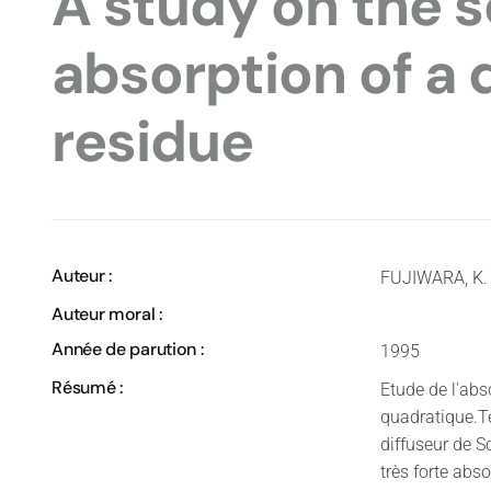
A study on the 
absorption of a 
residue
Auteur :
FUJIWARA, K.
Auteur moral :
Année de parution :
1995
Résumé :
Etude de l'abs
quadratique.Te
diffuseur de 
très forte abs