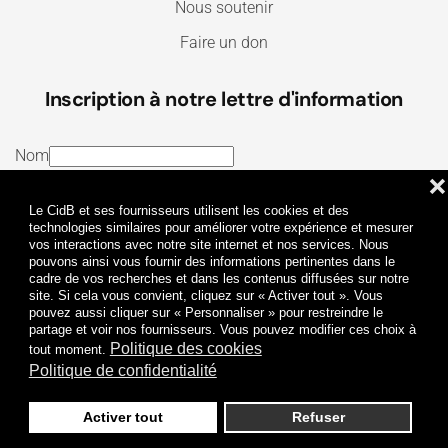
Nous soutenir
Faire un don
Inscription à notre lettre d'information
Nom
❌
E-mail
Le CidB et ses fournisseurs utilisent les cookies et des
J’ai lu et j’accepte les
Termes et conditions
et la
technologies similaires pour améliorer votre expérience et mesurer
vos interactions avec notre site internet et nos services. Nous
Politique de confidentialité
pouvons ainsi vous fournir des informations pertinentes dans le
cadre de vos recherches et dans les contenus diffusées sur notre
site. Si cela vous convient, cliquez sur « Activer tout ». Vous
Je m'abonne
pouvez aussi cliquer sur « Personnaliser » pour restreindre le
partage et voir nos fournisseurs. Vous pouvez modifier ces choix à
Politique des cookies
tout moment.
Politique de confidentialité
Activer tout
Refuser
Politique de confidentialité
Mentions légales