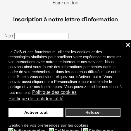
Faire un don
Inscription à notre lettre d'information
Nom
❌
E-mail
Le CidB et ses fournisseurs utilisent les cookies et des
J’ai lu et j’accepte les
Termes et conditions
et la
technologies similaires pour améliorer votre expérience et mesurer
vos interactions avec notre site internet et nos services. Nous
Politique de confidentialité
pouvons ainsi vous fournir des informations pertinentes dans le
cadre de vos recherches et dans les contenus diffusées sur notre
site. Si cela vous convient, cliquez sur « Activer tout ». Vous
Je m'abonne
pouvez aussi cliquer sur « Personnaliser » pour restreindre le
partage et voir nos fournisseurs. Vous pouvez modifier ces choix à
Politique des cookies
tout moment.
Politique de confidentialité
Activer tout
Refuser
Politique de confidentialité
Mentions légales
Gestion de vos préférences sur les cookies
© 2009-
2026
CidB. Tous droits réservés.