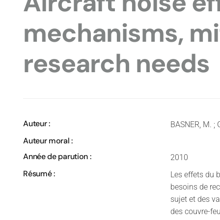
Aircraft noise ef
mechanisms, mit
research needs
Auteur :
BASNER, M. ; 
Auteur moral :
Année de parution :
2010
Résumé :
Les effets du 
besoins de re
sujet et des v
des couvre-feu